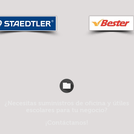
¿Necesitas suministros de oficina y útiles
escolares para tu negocio?
¡Contáctanos!