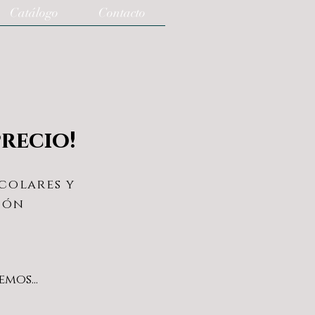
Catálogo
Contacto
recio!
colares y
ión
mos...